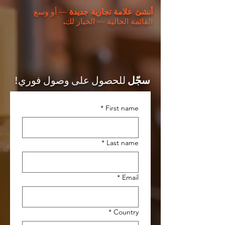
أنشئ علامة تجارية جديدة
— أو وسع
القائمة الحالية — الخيار لك
.
سجّل
للحصول على وصول فوري!
*
First name
*
Last name
*
Email
*
Country