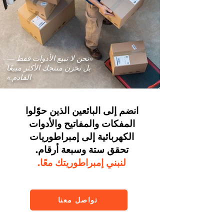
«نحن لا نبيع الأدوات فقط —
بل نخزن منتجك الأكثر مبيعًا
القادم.»
انضم إلى البائعين الذين حوّلوا
المفكات والمفاتيح والأدوات
الكهربائية إلى إمبراطوريات
تحقق ستة وسبعة أرقام.
لنبني إمبراطوريتك معًا.
تواصل معنا